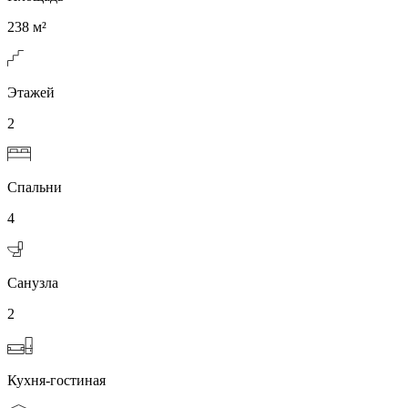
238 м²
Этажей
2
Спальни
4
Санузла
2
Кухня-гостиная