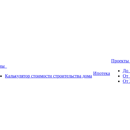
Проект
ены
До 
Ипотека
Калькулятор стоимости строительства дома
От 
От 