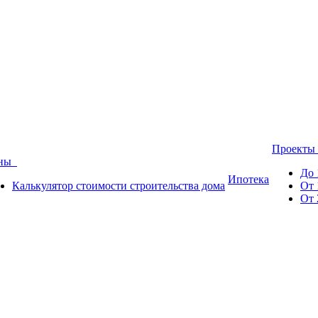
Проект
ены
До 
Ипотека
Калькулятор стоимости строительства дома
От 
От 