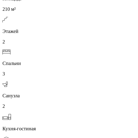
210 м²
Этажей
2
Спальни
3
Санузла
2
Кухня-гостиная